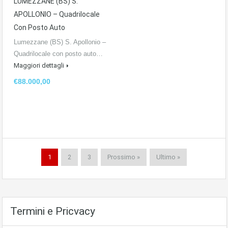
LUMEZZANE (BS) S.
APOLLONIO – Quadrilocale
Con Posto Auto
Lumezzane (BS) S. Apollonio –
Quadrilocale con posto auto…
Maggiori dettagli
€88.000,00
1
2
3
Prossimo »
Ultimo »
Termini e Pricvacy