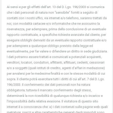
Ai sensi e per gli effetti dell'art. 13 del D. Lgs. 196/2003 si comunica
che i dati personali di natura non "sensibile" forniti a seguito di
contatti con i nostri uffici, via internet e/o telefono, saranno trattati da
noi, con modalità cartacee e/o informatiche che ne assicurino la
riservatezza, per adempiere, prima della conclusione di un eventuale
rapporto contrattuale, a specifiche richieste avanzate dal cliente, per
eseguire obblighi derivanti da un eventuale rapporto contrattuale e/o
per adempiere a qualunque obbligo previsto dalla legge ed
eventualmente, per far valere o difendere un diritto in sede giudiziaria.
I dati potranno essere trattati e comunicati a potenziali acquirenti,
venditori, locatori, conduttori, affittanti, affittuari, cedenti, cessionari
e/o a soggetti (quali istituti di credito, agenti d'affari in mediazione)
per avvalersi per le medesime finalità e con le stesse modalità di cui
sopra. Il cliente potrà esercitare tutti i diritti di cui all'art. 7 del D. Lgs.
196/2003. Il conferimento dei dati personali non ha natura
obbligatoria; tuttavia il mancato conferimento degli stessi,
determinerà la non ricevibilità di qualunque richiesta e/o incarico e
l'impossibilità della relativa evasione. Il visitatore di questo sito
internet è a conoscenza che: a) i dati contenuti sulle pagine web quali
metrature, prezzi e altre caratteristiche generali degli immobili sono