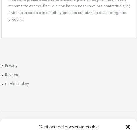
meramente esemplificativi e non hanno nessun valore contrattuale; b)
è vietata la copia o la distribuzione non autorizzata delle fotografie
presenti.
Privacy
Revoca
Cookie Policy
Pianeta Casa PI 02727770980
Gestione del consenso cookie
Designed by HOMEBASED.it