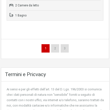
2 Camere da letto
1 Bagno
1
2
3
Termini e Pricvacy
Ai sensi e per gli effetti dell'art. 13 del D. Lgs. 196/2003 si comunica
che i dati personali di natura non "sensibile" forniti a seguito di
contatti con i nostri uffici, via internet e/o telefono, saranno trattati da
noi, con modalità cartacee e/o informatiche che ne assicurino la