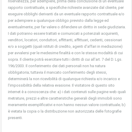
riservatezza, per adempiere, prima della conclusione di un eventuale
rapporto contrattuale, a specifiche richieste avanzate dal cliente, per
eseguire obblighi derivanti da un eventuale rapporto contrattuale e/o
per adempiere a qualunque obbligo previsto dalla legge ed
eventualmente, per far valere o difendere un diritto in sede giudiziaria.
I dati potranno essere trattati e comunicati a potenziali acquirenti,
venditori, locatori, conduttori, affittanti, affittuari, cedenti, cessionari
e/o a soggetti (quali istituti di credito, agenti d'affari in mediazione)
per avvalersi per le medesime finalità e con le stesse modalità di cui
sopra. Il cliente potrà esercitare tutti i diritti di cui all'art. 7 del D. Lgs.
196/2003. Il conferimento dei dati personali non ha natura
obbligatoria; tuttavia il mancato conferimento degli stessi,
determinerà la non ricevibilità di qualunque richiesta e/o incarico e
l'impossibilità della relativa evasione. Il visitatore di questo sito
internet è a conoscenza che: a) i dati contenuti sulle pagine web quali
metrature, prezzi e altre caratteristiche generali degli immobili sono
meramente esemplificativi e non hanno nessun valore contrattuale; b)
è vietata la copia o la distribuzione non autorizzata delle fotografie
presenti.