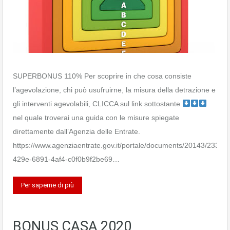
SUPERBONUS 110% Per scoprire in che cosa consiste
l’agevolazione, chi può usufruirne, la misura della detrazione e
gli interventi agevolabili, CLICCA sul link sottostante
nel quale troverai una guida con le misure spiegate
direttamente dall’Agenzia delle Entrate.
https://www.agenziaentrate.gov.it/portale/documents/20143/233
429e-6891-4af4-c0f0b9f2be69…
Per saperne di più
BONUS CASA 2020