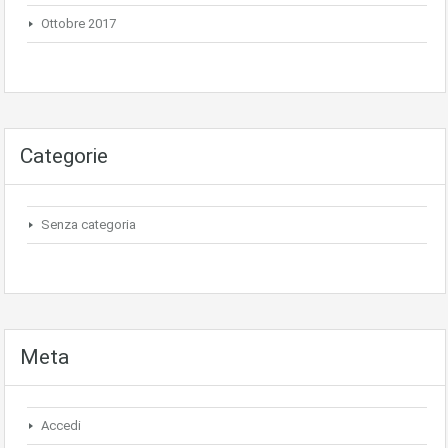
Ottobre 2017
Categorie
Senza categoria
Meta
Accedi