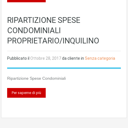
RIPARTIZIONE SPESE
CONDOMINIALI
PROPRIETARIO/INQUILINO
Pubblicato il
Ottobre 28, 2017
da
cliente
in
Senza categoria
Ripartizione Spese Condominiali
Per saperne di più