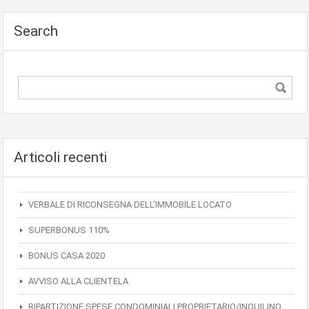
Search
Articoli recenti
VERBALE DI RICONSEGNA DELL’IMMOBILE LOCATO
SUPERBONUS 110%
BONUS CASA 2020
AVVISO ALLA CLIENTELA
RIPARTIZIONE SPESE CONDOMINIALI PROPRIETARIO/INQUILINO