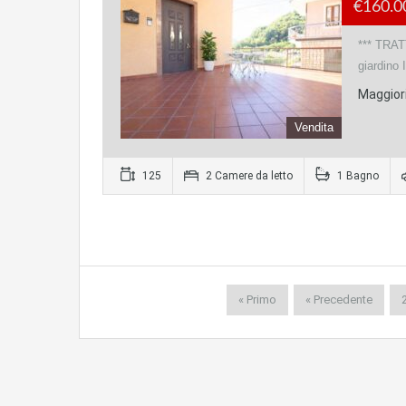
€160.0
*** TRAT
giardino 
Maggiori
Vendita
125
2 Camere da letto
1 Bagno
« Primo
« Precedente