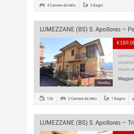
4 Camere da letto
2 Bagni
LUMEZZANE (BS) S. Apollonio – Pe
€189.0
Lumezzan
residenz
situato 
Maggiori
Vendita
126
3 Camere da letto
1 Bagno
LUMEZZANE (BS) S. Apollonio – Tri