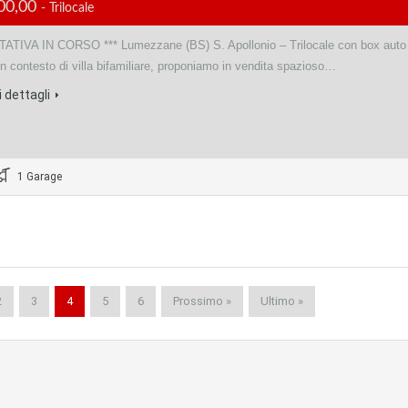
00,00
- Trilocale
TATIVA IN CORSO *** Lumezzane (BS) S. Apollonio – Trilocale con box auto
In contesto di villa bifamiliare, proponiamo in vendita spazioso…
 dettagli
1 Garage
2
3
4
5
6
Prossimo »
Ultimo »