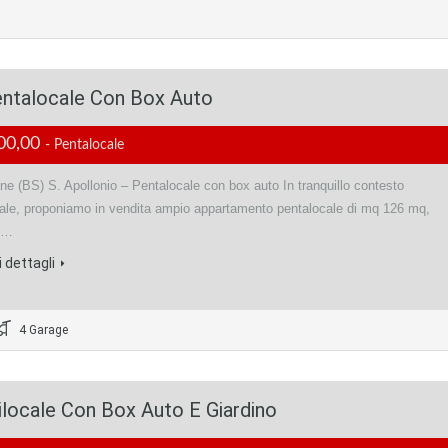
ntalocale Con Box Auto
00,00
- Pentalocale
e (BS) S. Apollonio – Pentalocale con box auto In tranquillo contesto
iale, proponiamo in vendita ampio appartamento pentalocale di mq 126 mq,
al…
 dettagli
4 Garage
locale Con Box Auto E Giardino