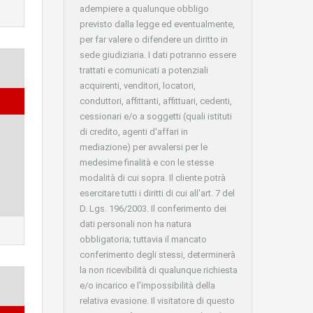
adempiere a qualunque obbligo
previsto dalla legge ed eventualmente,
per far valere o difendere un diritto in
sede giudiziaria. I dati potranno essere
trattati e comunicati a potenziali
acquirenti, venditori, locatori,
conduttori, affittanti, affittuari, cedenti,
cessionari e/o a soggetti (quali istituti
di credito, agenti d'affari in
mediazione) per avvalersi per le
medesime finalità e con le stesse
modalità di cui sopra. Il cliente potrà
esercitare tutti i diritti di cui all'art. 7 del
D. Lgs. 196/2003. Il conferimento dei
dati personali non ha natura
obbligatoria; tuttavia il mancato
conferimento degli stessi, determinerà
la non ricevibilità di qualunque richiesta
e/o incarico e l'impossibilità della
relativa evasione. Il visitatore di questo