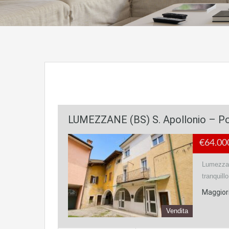
LUMEZZANE (BS) S. Apollonio – Por
€64.00
Lumezzane
tranquill
Maggiori
Vendita