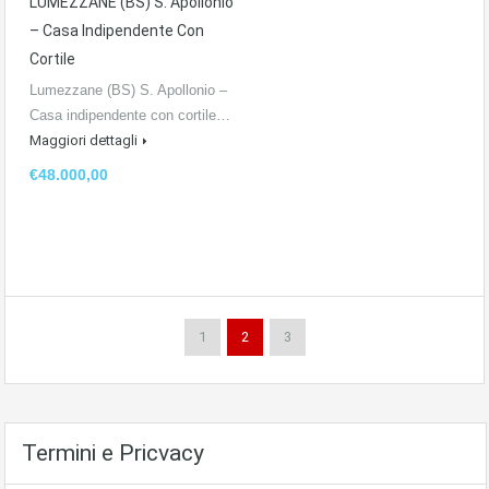
LUMEZZANE (BS) S. Apollonio
– Casa Indipendente Con
Cortile
Lumezzane (BS) S. Apollonio –
Casa indipendente con cortile…
Maggiori dettagli
€48.000,00
1
2
3
Termini e Pricvacy