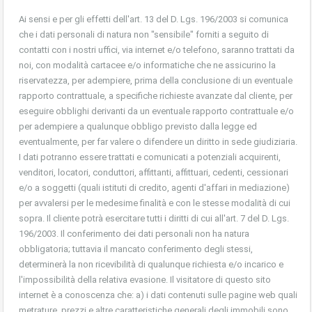
Ai sensi e per gli effetti dell'art. 13 del D. Lgs. 196/2003 si comunica
che i dati personali di natura non "sensibile" forniti a seguito di
contatti con i nostri uffici, via internet e/o telefono, saranno trattati da
noi, con modalità cartacee e/o informatiche che ne assicurino la
riservatezza, per adempiere, prima della conclusione di un eventuale
rapporto contrattuale, a specifiche richieste avanzate dal cliente, per
eseguire obblighi derivanti da un eventuale rapporto contrattuale e/o
per adempiere a qualunque obbligo previsto dalla legge ed
eventualmente, per far valere o difendere un diritto in sede giudiziaria.
I dati potranno essere trattati e comunicati a potenziali acquirenti,
venditori, locatori, conduttori, affittanti, affittuari, cedenti, cessionari
e/o a soggetti (quali istituti di credito, agenti d'affari in mediazione)
per avvalersi per le medesime finalità e con le stesse modalità di cui
sopra. Il cliente potrà esercitare tutti i diritti di cui all'art. 7 del D. Lgs.
196/2003. Il conferimento dei dati personali non ha natura
obbligatoria; tuttavia il mancato conferimento degli stessi,
determinerà la non ricevibilità di qualunque richiesta e/o incarico e
l'impossibilità della relativa evasione. Il visitatore di questo sito
internet è a conoscenza che: a) i dati contenuti sulle pagine web quali
metrature, prezzi e altre caratteristiche generali degli immobili sono