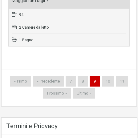
Maggiori dettagli
94
2 Camere da letto
1 Bagno
« Primo
« Precedente
7
8
9
10
11
Prossimo »
Ultimo »
Termini e Pricvacy