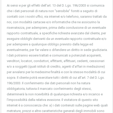
Ai sensi e per gli effetti dell'art. 13 del D. Lgs. 196/2003 si comunica
che i dati personali di natura non "sensibile" forniti a seguito di
contatti con i nostri uffici, via internet e/o telefono, saranno trattati da
noi, con modalità cartacee e/o informatiche che ne assicurino la
riservatezza, per adempiere, prima della conclusione di un eventuale
rapporto contrattuale, a specifiche richieste avanzate dal cliente, per
eseguire obblighi derivanti da un eventuale rapporto contrattuale e/o
per adempiere a qualunque obbligo previsto dalla legge ed
eventualmente, per far valere o difendere un diritto in sede giudiziaria.
I dati potranno essere trattati e comunicati a potenziali acquirenti,
venditori, locatori, conduttori, affittanti, affittuari, cedenti, cessionari
e/o a soggetti (quali istituti di credito, agenti d'affari in mediazione)
per avvalersi per le medesime finalità e con le stesse modalità di cui
sopra. Il cliente potrà esercitare tutti i diritti di cui all'art. 7 del D. Lgs.
196/2003. Il conferimento dei dati personali non ha natura
obbligatoria; tuttavia il mancato conferimento degli stessi,
determinerà la non ricevibilità di qualunque richiesta e/o incarico e
l'impossibilità della relativa evasione. Il visitatore di questo sito
internet è a conoscenza che: a) i dati contenuti sulle pagine web quali
metrature, prezzi e altre caratteristiche generali degli immobili sono