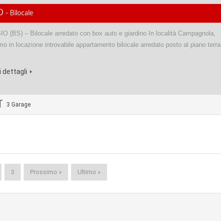
00
- Bilocale
 (BS) – Bilocale arredato con box auto e giardino In località Campagnola,
o in locazione introvabile appartamento bilocale arredato posto al piano terra
 dettagli
3 Garage
3
Prossimo »
Ultimo »