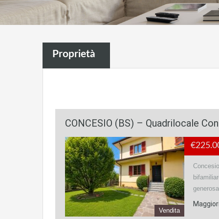
Proprietà
CONCESIO (BS) – Quadrilocale Con I
€225.0
Concesio 
bifamilia
generosa
Maggiori
Vendita