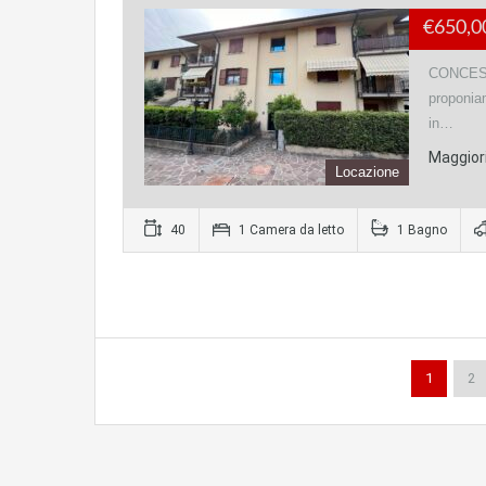
€650,
CONCESIO
proponiam
in…
Maggiori
Locazione
40
1 Camera da letto
1 Bagno
1
2