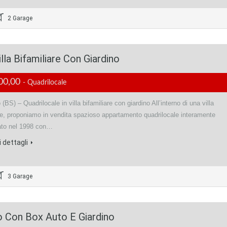
2 Garage
la Bifamiliare Con Giardino
00,00
- Quadrilocale
(BS) – Quadrilocale in villa bifamiliare con giardino All’interno di una villa
are, proponiamo in vendita spazioso appartamento quadrilocale interamente
rato nel 1998 con…
 dettagli
3 Garage
 Con Box Auto E Giardino