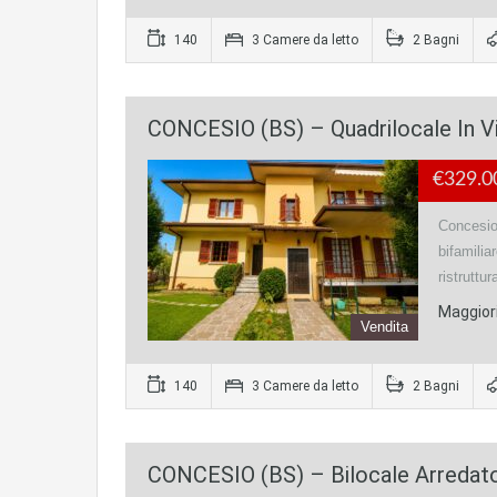
140
3 Camere da letto
2 Bagni
CONCESIO (BS) – Quadrilocale In Vil
€329.0
Concesio 
bifamili
ristruttu
Maggiori
Vendita
140
3 Camere da letto
2 Bagni
CONCESIO (BS) – Bilocale Arredato