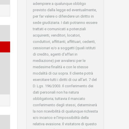
adempiere a qualunque obbligo
previsto dalla legge ed eventualmente,
per far valere o difendere un diritto in
sede giudiziaria. I dati potranno essere
trattati e comunicati a potenziali
acquirenti, venditori, locatori,
conduttori, affittanti, affittuari, cedenti,
cessionari e/o a soggetti (quali istituti
di credito, agenti d'affari in
mediazione) per avvalersi per le
medesime finalità e con le stesse
modalità di cui sopra. Il cliente potrà
esercitare tutti i diritti di cui all'art. 7 del
D. Lgs. 196/2003. Il conferimento dei
dati personali non ha natura
obbligatoria; tuttavia il mancato
conferimento degli stessi, determinerà
la non ricevibilità di qualunque richiesta
e/o incarico e l'impossibilità della
relativa evasione. Il visitatore di questo