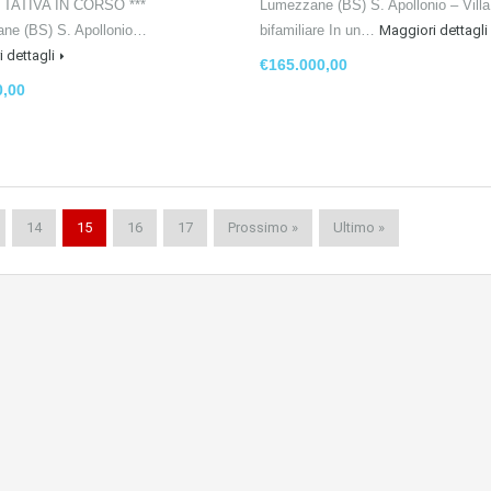
TTATIVA IN CORSO ***
Lumezzane (BS) S. Apollonio – Villa
ne (BS) S. Apollonio…
bifamiliare In un…
Maggiori dettagli
 dettagli
€165.000,00
0,00
14
15
16
17
Prossimo »
Ultimo »