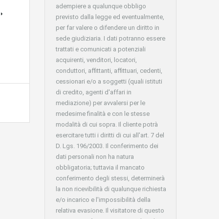
adempiere a qualunque obbligo
previsto dalla legge ed eventualmente,
per far valere o difendere un diritto in
sede giudiziaria. I dati potranno essere
trattati e comunicati a potenziali
acquirenti, venditori, locatori,
conduttori, affittanti, affittuari, cedenti,
cessionari e/o a soggetti (quali istituti
di credito, agenti d'affari in
mediazione) per avvalersi per le
medesime finalità e con le stesse
modalità di cui sopra. Il cliente potrà
esercitare tutti i diritti di cui all'art. 7 del
D. Lgs. 196/2003. Il conferimento dei
dati personali non ha natura
obbligatoria; tuttavia il mancato
conferimento degli stessi, determinerà
la non ricevibilità di qualunque richiesta
e/o incarico e l'impossibilità della
relativa evasione. Il visitatore di questo