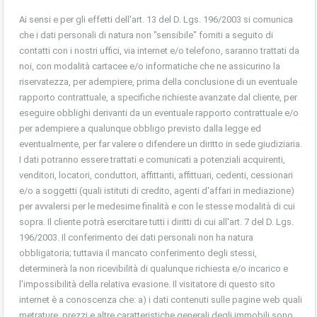
Ai sensi e per gli effetti dell'art. 13 del D. Lgs. 196/2003 si comunica
che i dati personali di natura non "sensibile" forniti a seguito di
contatti con i nostri uffici, via internet e/o telefono, saranno trattati da
noi, con modalità cartacee e/o informatiche che ne assicurino la
riservatezza, per adempiere, prima della conclusione di un eventuale
rapporto contrattuale, a specifiche richieste avanzate dal cliente, per
eseguire obblighi derivanti da un eventuale rapporto contrattuale e/o
per adempiere a qualunque obbligo previsto dalla legge ed
eventualmente, per far valere o difendere un diritto in sede giudiziaria.
I dati potranno essere trattati e comunicati a potenziali acquirenti,
venditori, locatori, conduttori, affittanti, affittuari, cedenti, cessionari
e/o a soggetti (quali istituti di credito, agenti d'affari in mediazione)
per avvalersi per le medesime finalità e con le stesse modalità di cui
sopra. Il cliente potrà esercitare tutti i diritti di cui all'art. 7 del D. Lgs.
196/2003. Il conferimento dei dati personali non ha natura
obbligatoria; tuttavia il mancato conferimento degli stessi,
determinerà la non ricevibilità di qualunque richiesta e/o incarico e
l'impossibilità della relativa evasione. Il visitatore di questo sito
internet è a conoscenza che: a) i dati contenuti sulle pagine web quali
metrature, prezzi e altre caratteristiche generali degli immobili sono