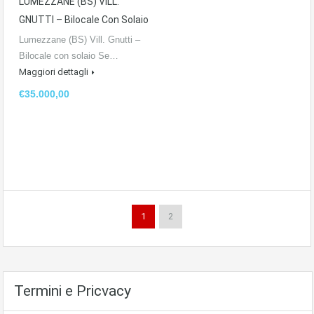
LUMEZZANE (BS) VILL.
GNUTTI – Bilocale Con Solaio
Lumezzane (BS) Vill. Gnutti –
Bilocale con solaio Se…
Maggiori dettagli
€35.000,00
1
2
Termini e Pricvacy