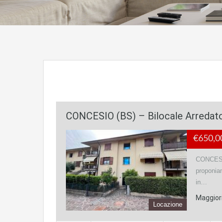
CONCESIO (BS) – Bilocale Arredato
€650,
CONCESIO
proponiam
in…
Maggiori
Locazione