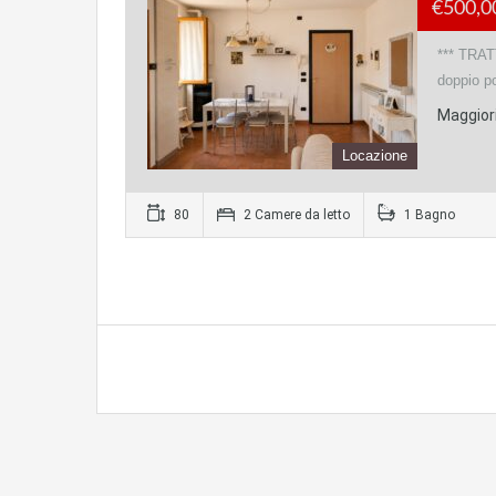
€500,
*** TRAT
doppio p
Maggiori
Locazione
80
2 Camere da letto
1 Bagno