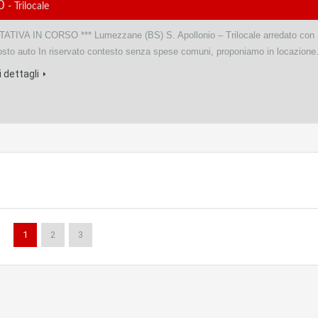
00
- Trilocale
TATIVA IN CORSO *** Lumezzane (BS) S. Apollonio – Trilocale arredato con
osto auto In riservato contesto senza spese comuni, proponiamo in locazion
 dettagli
1
2
3