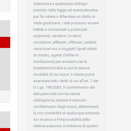
adempiere a qualunque obbligo
previsto dalla legge ed eventualmente,
per far valere o difendere un diritto in
sede giudiziaria. I dati potranno essere
trattati e comunicati a potenziali
acquirenti, venditori, locatori,
conduttori, affittanti, affittuari, cedenti,
cessionari e/o a soggetti (quali istituti
di credito, agenti d'affari in
mediazione) per avvalersi per le
medesime finalità e con le stesse
modalità di cui sopra. Il cliente potrà
esercitare tutti i diritti di cui all'art. 7 del
D. Lgs. 196/2003. Il conferimento dei
dati personali non ha natura
obbligatoria; tuttavia il mancato
conferimento degli stessi, determinerà
la non ricevibilità di qualunque richiesta
e/o incarico e l'impossibilità della
relativa evasione. Il visitatore di questo