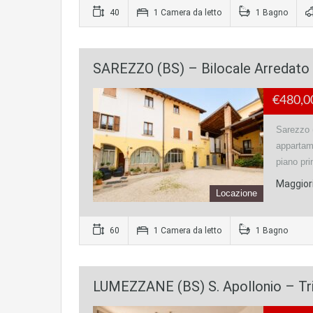
40
1 Camera da letto
1 Bagno
SAREZZO (BS) – Bilocale Arredato
€480,
Sarezzo (
appartame
piano pr
Maggiori
Locazione
60
1 Camera da letto
1 Bagno
LUMEZZANE (BS) S. Apollonio – Tr