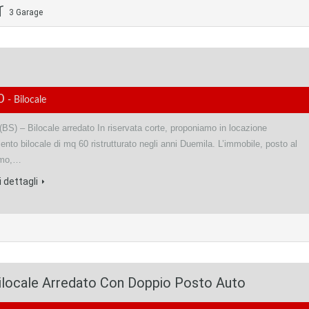
3 Garage
00
- Bilocale
BS) – Bilocale arredato In riservata corte, proponiamo in locazione
nto bilocale di mq 60 ristrutturato negli anni Duemila. L’immobile, posto al
imo,…
 dettagli
ilocale Arredato Con Doppio Posto Auto